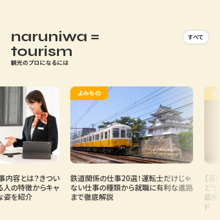
naruniwa =
すべて
tourism
観光のプロになるには
よみもの
よみも
内容とは？きつい
鉄道関係の仕事20選！運転士だけじゃ
【高校
人の特徴からキャ
ない仕事の種類から就職に有利な進路
どうす
姿を紹介
まで徹底解説
底解説
ド