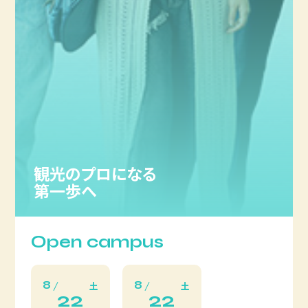
観光のプロになる
第一歩へ
Open campus
8
8
土
土
22
22