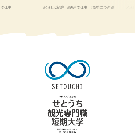
仕事
#くらしと観光
#鉄道の仕事
#高校生の進路
#くらしと