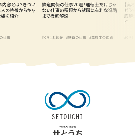
容とは？きつい
鉄道関係の仕事20選！運転士だけじゃ
【高校生
の特徴からキャ
ない仕事の種類から就職に有利な進路
どうする
を紹介
まで徹底解説
底解説！
ド
仕事
#くらしと観光
#鉄道の仕事
#高校生の進路
#くらしと