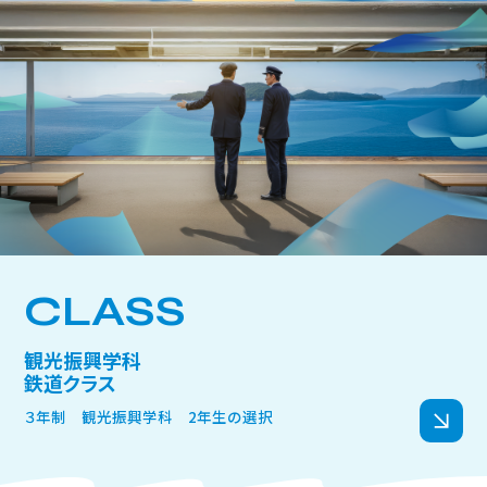
まとめ：自分に合った仕事を見つけて、鉄道業界
で活躍する未来を描こう
CLASS
観光振興学科
鉄道クラス
【一覧表】鉄道関係の仕事はこん
３年制 観光振興学科 2年生の選択
なにある！4つの分野別マップ