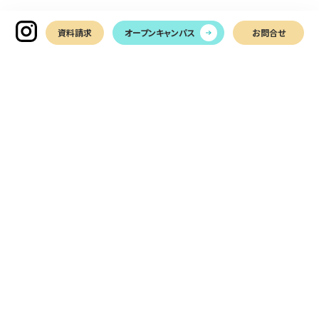
③【未来を創る】鉄道会社のサー
資料請求
オープンキャンパス
お問合せ
ビスや事業を企画する仕事5選
鉄道会社は、ただ電車を走らせるだけではありません。お客様にもっ
と利用してもらうための新しいサービスを考えたり、鉄道事業の枠を
超えたビジネスを展開したりしています。
企画（ダイヤ・商品開発）
企画部門では、お客様の利便性を高めるためのダイヤ（時刻
表）の改正の方針決定、お得な切符や旅行商品を開発したりし
ます。沿線のイベントに合わせて臨時列車を走らせるなど、ア
〒761-0113