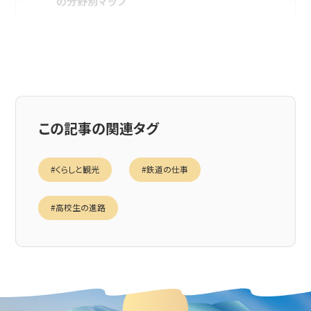
の分野別マップ
①【運行の最前線】お客様を安全・快適に運ぶ
仕事5選
②【縁の下の力持ち】鉄道の安全を守る技術系
の仕事5選
この記事の関連タグ
③【未来を創る】鉄道会社のサービスや事業を
企画する仕事5選
#くらしと観光
#鉄道の仕事
④【組織の土台】会社全体を支える事務系の仕
事5選
#高校生の進路
鉄道関係の仕事に就くには？知っておきたい
Q&A
【進路選択】鉄道業界への夢を叶えるための学
校選び