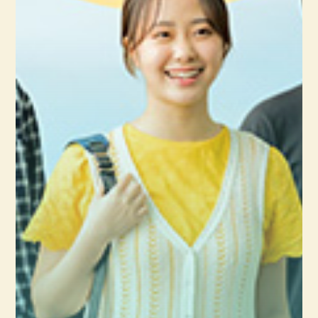
客室乗務員（鉄道パーサー）
客室乗務員は、新幹線や特急列車に乗り込み、お客様に快適
な旅を提供する仕事です。車内販売や座席の案内、観光情報の
提供など、その役割は飛行機の客室乗務員に似ています。高い
ホスピタリティとコミュニケーション能力が求められます。
運行管理者（指令員）
運行管理者は「指令員」とも呼ばれ、指令室から全ての列車の
動きをリアルタイムで把握し、ダイヤ通りに運行できるよう指示
を出す、鉄道の司令塔です。事故や遅延が発生した際には、迅
速に状況を判断し、運転再開に向けた指示を出します。強い責
任感と冷静な判断力が不可欠な、まさにプロフェッショナルの