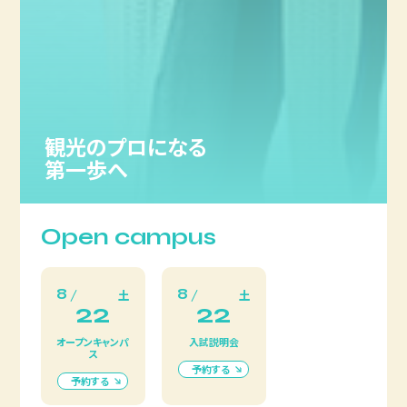
運行に欠かせない専門職を紹介します。
車両整備士（メンテナンス）
観光のプロになる
第一歩へ
車両整備士は、電車が安全に走れるように、定期的な点検や修
理、部品交換を行う仕事です。車両基地で、電車の「お医者さ
ん」として小さな異常も見逃さない鋭い観察眼と専門知識が
求められます。
Open campus
8
8
保線
土
土
22
22
オープンキャンパ
入試説明会
ス
保線は、列車の乗り心地や安全に直結する線路（レール）の状
予約する
態を維持・管理する仕事です。ミリ単位のズレを修正したり、傷
予約する
んだ枕木や砂利を交換したりと、地道ですが非常に重要な役