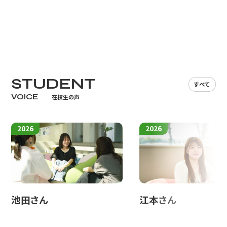
全・快適に運ぶ仕事5選
ここでは、多くの人が「鉄道の仕事」と聞いて思い浮かべる、お客様と
直接関わる花形の仕事を紹介します。
STUDENT
すべて
VOICE
在校生の声
2026
2026
池田さん
江本さん
運転士