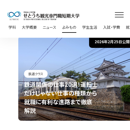
学科
大学概要
ニュース
よみもの
学生生活
入試・学費
就
2026年2月25日公開
鉄道クラス
鉄道関係の仕事20選！運転士
だけじゃない仕事の種類から
就職に有利な進路まで徹底
解説