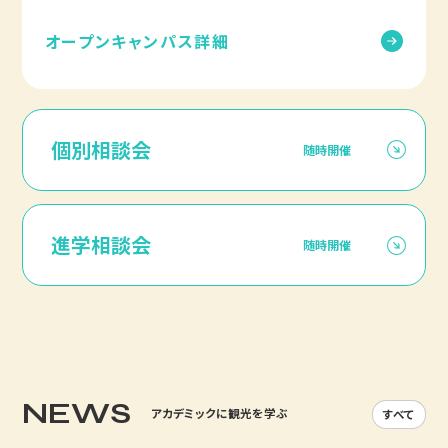
割を担います。多くは夜間の作業となり、体力も求められます。
オープンキャンパス詳細
土木技術者
個別相談会
随時開催
土木技術者は、線路が通る橋やトンネル、駅のホームといった
構造物の建設や保守を担当します。線路を新たに敷設するプ
ロジェクトや、災害に強いインフラを作るための改良工事など、
スケールの大きな仕事に携わることができます。
進学相談会
随時開催
電気技術者
電気技術者は、電車を動かすための電力供給設備（架線など）
や、駅の照明、空調といった電気設備全般の保守・管理を行い
NEWS
ます。安定した電力供給は鉄道運行の生命線であり、電気に関
アカデミックに観光を学ぶ
すべて
する幅広い知識と技術が必要です。