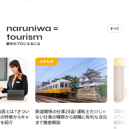
「鉄道関係の仕事」と一言で言っても、その種類は本当にたくさんあり
ます。まずは、どんな仕事があるのか全体像をつかんでみましょう。こ
naruniwa =
こでは、鉄道の仕事を大きく4つの分野に分けて、代表的な職種を一
すべて
覧表にまとめました。
tourism
観光のプロになるには
分野
職種名
よみもの
よみもの
①運行を支える仕事
運転士、車掌、駅員
理者
②安全を守る技術の仕事
車両整備士、保線、
は？きつい
鉄道関係の仕事20選！運転士だけじゃ
【高校生向け
術者、信号通信技術
徴からキャ
ない仕事の種類から就職に有利な進路
どうする？仕
介
まで徹底解説
底解説！将来
ド