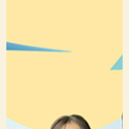
車掌
車掌は、運転士と連携し、列車の安全運行をサポートす
る重要な役割を担います。主な仕事は、ドアの開け閉め、
車内アナウンス、切符の確認、お客様への案内など多岐
にわたります。緊急時には乗客の避難誘導も行うため、
冷静な判断力と責任感が不可欠です。
関連記事
：
【高校生必見】車掌になるには？仕事内容から
大学選び、必要な資格まで夢を叶える完全ガイド
駅員
駅員は、駅のホームや改札口でお客様の安全を守り、快適な利
用をサポートする仕事です。切符の販売や改札業務、乗り換え
案内、忘れ物の対応など、お客様と最も近い距離で接します。
困っている人を助けることにやりがいを感じる人に向いている
仕事です。