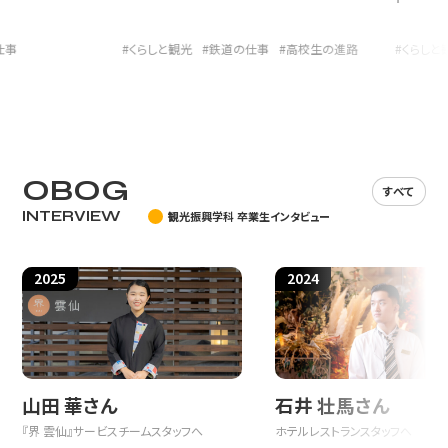
③サービスを創る仕事
企画、広報・宣伝、営
光開発
#くらしと観光
#鉄道の仕事
#高校生の進路
#くらしと観光
④会社を支える事務の仕
経営企画、総務、人事
事
OBOG
すべて
INTERVIEW
観光振興学科 卒業生インタビュー
2025
2024
山田 華さん
石井 壮馬さん
①【運行の最前線】お客様を安
『界 雲仙』サービスチームスタッフへ
ホテルレストランスタッフへ