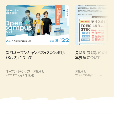
信号通信技術者
信号通信技術者は、列車の安全な運行を制御する信号機や、
踏切、指令室と乗務員をつなぐ無線などの通信設備を守る仕
事です。これらのシステムに異常があれば大事故につながるた
め、常に正常に作動するよう、高い専門性を持って点検・管理を
次回オープンキャンパス+入試説明会
免除制度（英検）の拡充お
行います。
（8/22）について
集要項について
オープンキャンパス
お知らせ
お知らせ
2026年07月27日(月)
2026年04月30日(木)