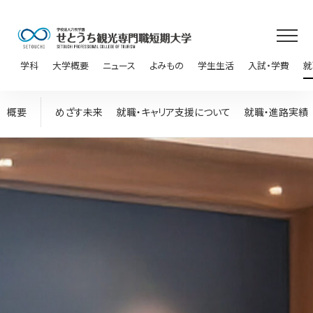
学科
大学概要
ニュース
よみもの
学生生活
入試・学費
就
概要
めざす未来
就職・キャリア支援について
就職・進路実績