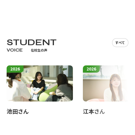
す。深い緑の木々に覆われ、まさに鎮守の杜と呼ぶに相応しいところ
で、常に心が洗われますが、これを近隣住民の皆さんのご尽力抜きに
語ることができません。
自然を守るには相当な時間と労力を要しますが、参道の整備、樹
STUDENT
すべて
木の伐採や境内の清掃等の維持管理には、常に地域住民が尽力さ
VOICE
在校生の声
れています。季節の変わり目には近隣の方々が樹木の手入れをした
り、参道の草刈りをする姿や、日曜日には定期的に集団で清掃され
ている様子を拝見することがあります。
2026
2026
先ほど申し上げたように、現在は観光モデルコースの中に組み込
まれている火幡神社ですが、興味のない人から見れば、何の変哲も
ないただの神社です。その他の寺院や神社、古墳や遺跡などの宗教
関係施設も皆そうです。ならばなぜこのような宗教関係施設が、観光
池田さん
江本さん
スポットとして組み込まれるのかということについて考えてみまし
た。