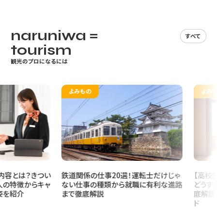
をはじめとする町内のあらゆるところに配置し、観光マスコットとし
ての機能を大いに果たしています。以前から大みそかには除夜の鐘
が町内に鳴り響いていましたが、近年、大みそかから元日にかけて、
naruniwa =
すべて
町内外から訪れた参拝客に鐘をつかせてくれるというイベントも行
tourism
われるようになりました。私も娘と一度鐘をつきに行きました。奈良
の冬は寒いので、振る舞いの「ぜんざい」や「豚汁」はおいしかったで
観光のプロになるには
す。
よみもの
よみもの
明神山は、標高273.6ｍの低い山で、以前から地域の人々の散策
や健康づくりのための登山コースとして親しまれてきましたが、展望
台の整備等により、現在では、山頂では360°の大パノラマがひらけ、
５つの世界遺産を目にすることができます。大阪府側では世界遺産
の百舌鳥・古市古墳群やあべのハルカス、空気が澄んでいれば明石
海峡大橋も見渡せます。ふもとの明神山鳥居から山頂までは徒歩で
およそ40分です。ふもとの駐車場の整備やパンフレットの作成、奈良
とは？きつい
鉄道関係の仕事20選！運転士だけじゃ
【高校生向
特徴からキャ
ない仕事の種類から就職に有利な進路
どうする？
交通とのタイアップ、「日本遺産（Japan Heritage）」の認定などによ
紹介
まで徹底解説
底解説！将
り、今や地域を代表する観光スポットとなりました。
ド