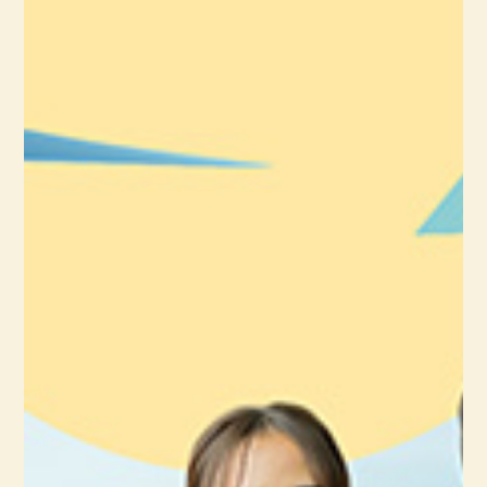
【文化財と観光：第5回】⑥コロナ禍と青春
18きっぷに関する一考察
「青春１８きっぷ」ってご存じですか。大抵の方はご存じの
はず（だと、私は思っています。）ですが、例え、ご存じなく
とも名前でだけはきっと聞いたことがあるでしょう。