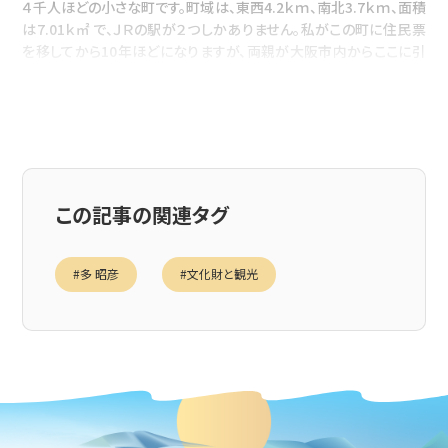
４千人ほどの小さな町です。町域は、東西4.2ｋｍ、南北3.7ｋｍ、面積
は7.01ｋ㎡ で、ＪＲの駅が２つしかありません。私がこの町に住民票
を移してから10年ほどになりますが、両親が大阪市内からここに引
っ越してきたのは、昭和61年でした。
当時は、本当に観光施設と呼べるものは何もなく、皆さんがお持ち
の『奈良』のイメージとはほど遠いものでした。現在は、行政と地域住
民の協働が進み、私にとって大変好きな町に進化しつつあります。も
この記事の関連タグ
ちろん、観光客が大勢訪れて、賑わいがあふれているというような状
況ではありませんが、コロナ禍においても持続可能な着実な観光振
興の展開が見られます。
#多 昭彦
#文化財と観光
王寺町観光協会のホームページには、町内観光のモデルコースと
して、気楽に散策を楽しむコース（5ｋｍ）、歴史ロマンを感じるコース
（10ｋｍ）、豊かな自然をめぐるコース（10ｋｍ）、聖徳大使の愛犬雪
丸の里めぐり（16ｋｍ）の４つのコースが設定されていますが、その中
の観光スポットはほとんどが宗教関係施設です。