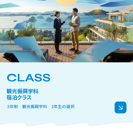
どのコースもJR王寺駅を起点にして設定されていますが、すべて
徒歩で回るコースでは、まず達磨寺が紹介されています。次に、大日
堂、片岡神社、放光寺、孝霊天皇陵、尼寺廃寺跡、明神山鳥居・山頂、
火幡神社などです。興味のある方は、王寺町及び王寺町観光協会の
ホームページ等でご確認いただければ幸いですが、いずれも地味で
はありますが、俗に観光地化がなされていない静かで美しい場所で
す。
中でも、達磨寺と明神山は、王寺町が観光振興の基点として注力
CLASS
してるところです。
観光振興学科
宿泊クラス
達磨寺は、達磨大師の墓と伝えられる古墳の上に本堂が築かれて
います。現在の本堂は平成16年に再建された新本堂です。寺内には、
３年制 観光振興学科 2年生の選択
国の重要文化財である木造達磨坐像・木造聖徳太子坐像・達磨寺中
興記石幢があり、また、奈良県指定文化財として方丈があり、さらに
王寺町の指定文化財として聖徳太子の愛犬「雪丸」の石像がありま
す。王寺町では聖徳太子の愛犬「雪丸」をキャラクター化して、王寺駅