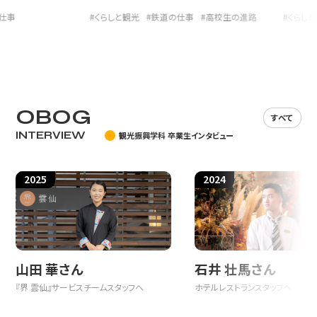
#くらしと観光
#鉄道の仕事
#高校生の進路
#くらしと観光
しかしながら、私が今回一番紹介したかったのは、自宅から最も近
い火幡（ほばた）神社です。王寺町観光協会のホームページによる
と、火幡（ほばた）神社は、「天児屋根命、神功皇后、誉田別命、玉依姫
命、天照大神が祀られる神社です。延喜式の神名帳に記されており、
古くは大同元年（806）に神封が与えられたとする記録があります。」
とされていますが、私はそんなことも全く知りませんでした。
OBOG
すべて
INTERVIEW
観光振興学科 卒業生インタビュー
３０年以上前から、元日の朝にぷらっと初詣に行く地域の神社でし
かありませんでしたが、そもそも無住の神社で、当時は駐車場もなく
2025
2024
正月だからと言って、遠くから人が来るようなところではありません
でした。（現在は駐車場も整備され、元日には車で参拝に来る方が目
立つようになりました。）
山田 華さん
石井 壮馬さん
小高い丘の上に本殿があり、鳥居を過ぎるとすぐに急な石段があ
『界 雲仙』サービスチームスタッフへ
ホテルレストランスタッフへ
ります。それを登りきるとさほど広くはない境内の正面にすぐ本殿が
ありますが、本殿にたどり着くには、さらに石段を登る必要がありま