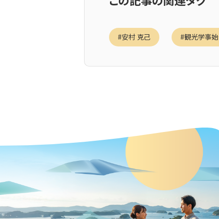
この記事の関連タグ
現実のテーマを議論する人々と当該の根
され、広く受け入れられたときに、社会科
今回の講義は、観光労働の現実を捉えるさい
#安村 克己
#観光学事始
さて、ここから、ようやく‘感情労働 emot
本講義の‘感情労働 emotion work 
個人が自身の感情をコントロールする作用や操
な仕事ないしは‘労働 work’として特徴
を想定してなされる行為）としての労働に
Marx による精神的労働と身体的労
労働が統合するような労働のあり方を理
ただし、マルクスの精神的労働の類型で
り、マルクスの社会的行為としての労働
感情労働は、前回に紹介されたとおり、2
そこで、本講義では、社会的行為として