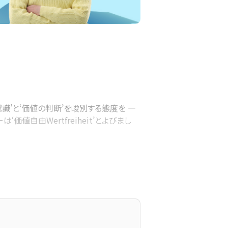
’と‘価値の判断’を峻別する態度を ―
自由Wertfreiheit’とよびまし
究活動をすべきだ、といいます。つまり、社
私的な価値判断を事実の認識に絡み合わ
するのは、厳禁です。
typus’といいます ― を明示し、そ
実を捉える根拠’をしっかりすえて、その