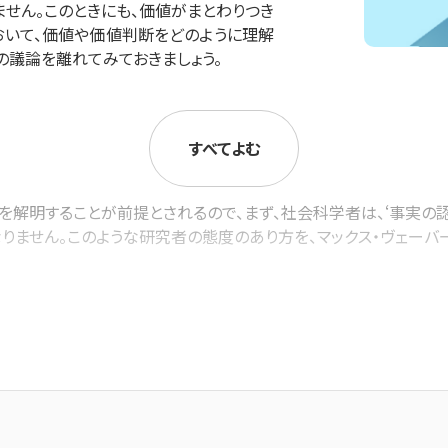
せん。このときにも、価値がまとわりつき
おいて、価値や価値判断をどのように理解
の議論を離れてみておきましょう。
すべてよむ
明することが前提とされるので、まず、社会科学者は、‘事実の認識
ません。このような研究者の態度のあり方を、マックス・ヴェーバーは‘価値
xim ― 行為の規準 ― にもとづいて、社会科学者が次のように研
の主張をしてもかまわないが、いや、むしろ主張すべきだが、その
育の場で、自身の価値判断を学生にたいして教壇から一方的に主張
識する論理的に整合した視点 ― これをヴェーバーは‘理念形Ideal
し、説明します。社会科学者は、この視点、つまり理念型という、‘現