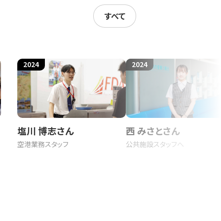
すべて
2024
2024
、頭脳労働、感情労働、肉体労働として特
が考慮されなければなりません。つまり、
塩川 博志さん
西 みさとさん
、頭脳労働と感情労働との関係も含めて、
空港業務スタッフ
公共施設スタッフへ
(グランドスタッフ)へ
らゆる形態の賃労働は、労働者が各自の労
の頭脳、感情、肉体が、労働力として組織
します。
f selfを特に問題視しました。ここで、