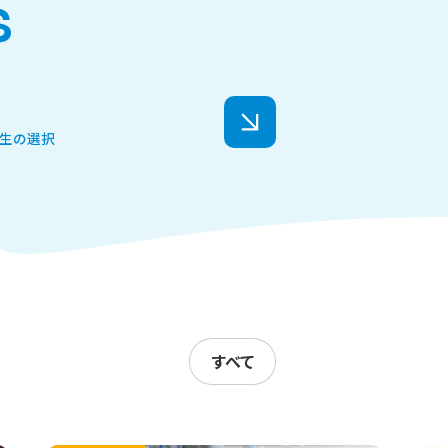
S
身体的労働に肉体労働 physical work
労働、さらに感情労働といった労働形態の
、多くの人たちが経験的に同意できるので
頭脳労働と肉体労働と並べて、次のように用
年生の選択
緊急着陸や脱出の準備をしたり、実際にそれを
ているなかで、彼女は何かもっと別こと、言っ
労働形態が、感情、肉体、頭脳という3
すべて
肉体労働が、ボロメオの環のように、それ
頭脳労働、感情労働、肉体労働は、単体と
体化する労働形態の類型であると考えられ