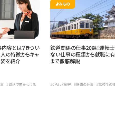
よみもの
とは？きつい
鉄道関係の仕事20選！運転士だけ
特徴からキャ
ない仕事の種類から就職に有利な
紹介
まで徹底解説
資格で差をつける
#くらしと観光
#鉄道の仕事
#高校生の進路