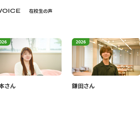
emotion work、つまり個人自身が意識的に操作したり無意
VOICE
在校生の声
する感情とに分離や融合の発生する問題です。
次元、形態、質量、程度などにおいて、頭脳労働や肉体労働の疎外と
をもたらします。また、‘肉体労働’の単純性や単調性も、労働者の精
026
2026
こと、つまり精神－身体相関的psycho-somaticな特徴によ
します。
al laborの深刻な問題を剔出しましたが、社会的行為としての
n work’は社会的行為としての労働のなかに位置づけられて、はじ
本さん
鎌田さん
で発現し、また社会的行為としての‘観光労働 work in tour
。