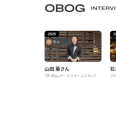
OBOG
INTERV
2025
2
それでも、社会的行為としての労働の形
徴づけられます。ただし、それらの3類
山田 華さん
石
たとえば、客室乗務員の労働については
『界 雲仙』サービスチームスタッフ
ホ
統合的に考察されなければなりません。
へ
また、頭脳、肉体、感情のいずれの労働
働力の対価に賃金を受け取るという点で
に管理され、そこに疎外が生じる可能性が
感情労働にのみ焦点をあてるホックシールドは