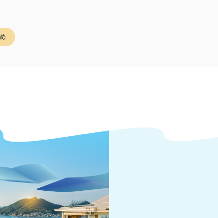
拠を共有したうえで、その根拠に則して現実を説明する。このよう
学の客観性が得られる、というわけです。
の、理念型としての‘感情労働 emotion work’の概念（言
め
ion work’概念の再構成です。
は、ホックシールドの emotion work とは全く別次元の用語です。ホッ
作としての‘work’ですが、本講義の‘emotion work’は
づけられます。このように、本講義の‘emotion work’は、社
おける精神作用の‘感情’に焦点を当てた労働の形態ということになり
働の類型化が適用できそうです。マルクスは、労働が人間の本質的な
想としました。
は、主に知的に遂行される、現代の社会通念では頭脳労働という形
には、労働者の感情の作用が想定されていません。労働に労働者の
0世紀末にようやく社会的に広く注目されるようになった労働形態と
の労働形態を、まず、精神的労働と身体的労働に区分します。そのう