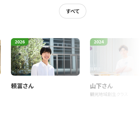
識に作用したりする感情と、労働場面で組織
すべて
は異なります。たとえば、過度の‘頭脳労
神や身体にストレスを与えます。このよう
2026
2024
って、賃労働の疎外が多様なストレスとなっ
労働における感情労働の全体的な特徴を描き
めてその特徴が明らかになると考えられます。
頼冨さん
山下さん
ism’にいかに位置づけられるのでしょう
観光地域創生クラス