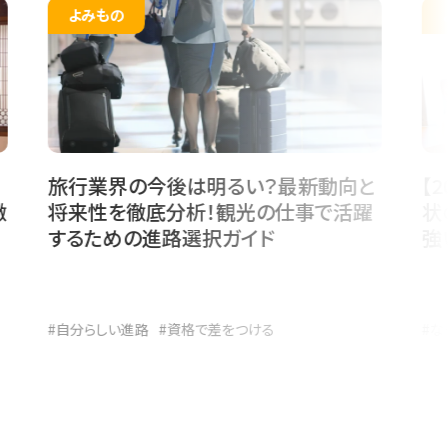
よみもの
よみも
旅行業界の今後は明るい？最新動向と
【202
将来性を徹底分析！観光の仕事で活躍
状の課
するための進路選択ガイド
強い学
#自分らしい進路
#資格で差をつける
#なりたい
#高校生の進路