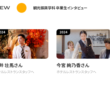
IEW
観光振興学科 卒業生インタビュー
024
2024
労働形態３類型の‘ボロメオの環’連関
態は、労働者が従事する労働で発揮する主たる技能などに応じて
型の労働形態が考察されるとき、他の2つの労働形態の特性との関係
井 壮馬さん
今宮 絢乃香さん
、その労働過程の特性ゆえに感情労働に焦点があてられそうですが
テルレストランスタッフへ
ホテルレストランスタッフへ
形態であれ、労働力が商品となる賃労働には疎外が伴います。あ
、社会的に拘束された行為であるとみなせます。それゆえに、労働者
あります。そして、賃労働の疎外は、様々な弊害を労働者にもたら
、感情労働から生じる疎外として、自己疎外estrangement o