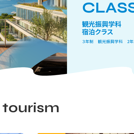
CLAS
に頭脳労働 brainwork と感情労働 emotion work、また
為としての労働の形態に組み入れることにします。頭脳労働や肉体
この見方は、現代社会でも、労働の歴史を振り返っても、おそらく
観光振興学科
宿泊クラス
室乗務員の仕事を取りあげ、感情労働emotional laborを
３年制 観光振興学科 2
を通るときには肉体労働 physical labor を行なうし、
al work を行なう。しかしこうした肉体労働や頭脳労働を行なっ
labor＞と定義することも行なっているのである。
脳労働を表す英語が多少異なりますが、ホックシールドの捉えている
労働形態の類型と同定されると考えてよいでしょう。
 tourism
精神的労働と身体的労働の枠組みにおいて、頭脳労働、感情労働、
がりあって現れる社会的行為であるとイメージされます。ですから、
的行為論の視点から、個人の労働過程でそれぞれが自律しつつ一