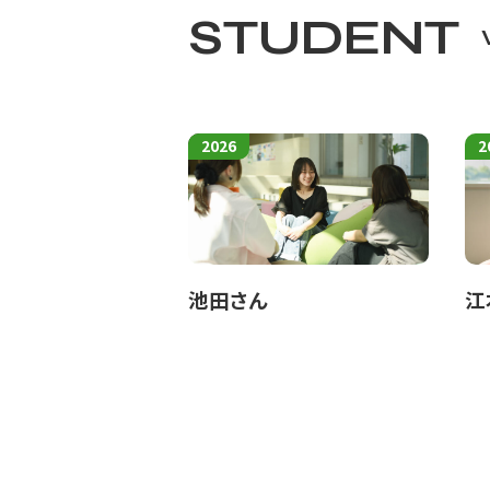
感情労働の自己疎外とは、本来の感情操作
STUDENT
が直接的ないしは間接的に介入して生起
たしかに、‘感情労働’の疎外は、疎外の
働’による脳疲労は、肉体や精神への障害
2026
2
に、人間の精神と身体の機能が不可分である
て労働者の身体と精神に負の影響を及ぼ
ホックシールドは感情労働emotion
だせていません。‘感情労働 emotio
池田さん
江
それでは、感情労働はどのようなメカニズム
か。これについては、次回に考えてみます