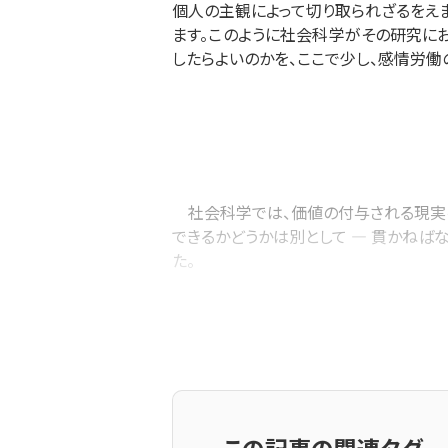
個人の主観によって切り取られざるをえま
ます。このように社会科学がその研究に
したらよいのかを、ここで少し、感情労働
社会科学では、価値の付与される現実を解
できるかどうかは別として ― 貫かねばなり
た。
また、ヴェーバーは、価値自由の格率ma
会科学者は、ある現実に私的な価値判断
せてはいけない。当然、社会科学者が教
そして、社会科学者は、自身の研究対象を認
の視点にもとづいて研究対象の現実を認識