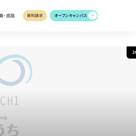
職・進路
資料請求
オープンキャンパス
2