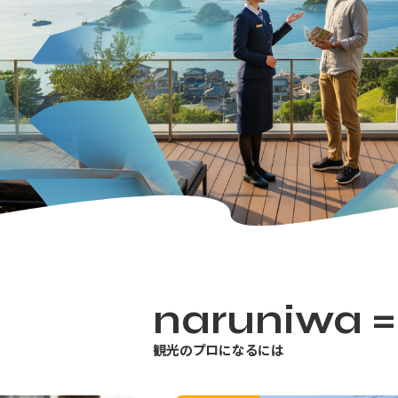
という3つの労働形態の類型化に従い、精神的労働
を当てはめ、それらの3類型を社会的行
類型は、学術的に実証されていませんが、
はないでしょうか。
実際、ホックシールドも、著書のなかで、客
いています。
客室乗務員は、重い食事カートを押して通路
実施したりするときには頭脳労働 ment
てみれば私が＜感情労働 emotional 
この引用では、感情労働、肉体労働、頭
つに類型化される見方は、社会通念上の
naruniwa =
こうして、社会的行為としての労働は、
観光のプロになるには
ぞれの特性を有して､すべて相互につな
して特徴づけられる類型ではなく、社会
ます。