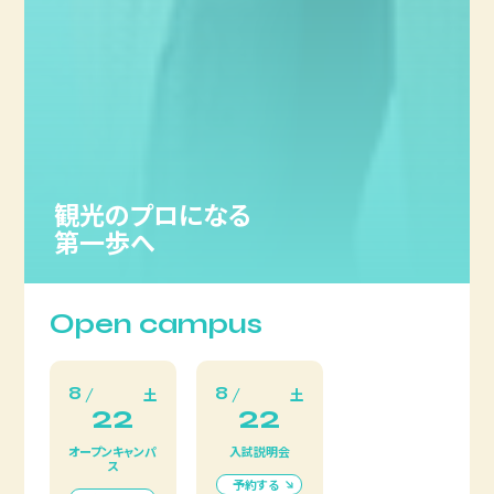
観光のプロになる
第一歩へ
Open campus
8
8
土
土
22
22
オープンキャンパ
入試説明会
ス
予約する