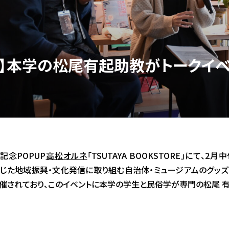
ト】本学の松尾有起助教がトークイ
催記念POPUP
高松オルネ
「TSUTAYA BOOKSTORE」にて、2
を通じた地域振興・文化発信に取り組む自治体・ミュージアムのグッ
が開催されており、このイベントに本学の学生と民俗学が専門の松尾 