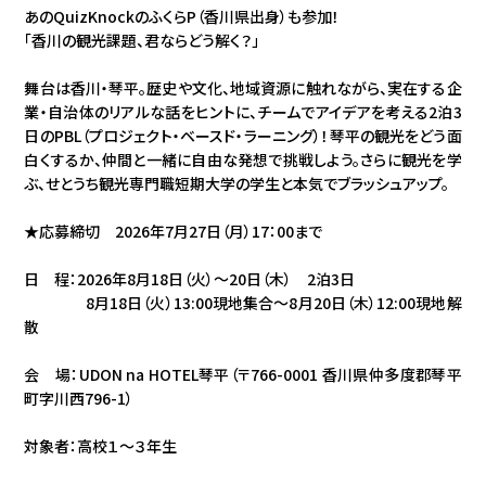
あのQuizKnockのふくらP（香川県出身）も参加！
「香川の観光課題、君ならどう解く？」
舞台は香川・琴平。歴史や文化、地域資源に触れながら、実在する企
業・自治体のリアルな話をヒントに、チームでアイデアを考える2泊3
日のPBL（プロジェクト・ベースド・ラーニング）！琴平の観光をどう面
白くするか、仲間と一緒に自由な発想で挑戦しよう。さらに観光を学
ぶ、せとうち観光専門職短期大学の学生と本気でブラッシュアップ。
★応募締切 2026年7月27日（月）17：00まで
日 程：2026年8月18日（火）～20日（木） 2泊3日
8月18日（火）13:00現地集合～8月20日（木）12:00現地解
散
会 場：UDON na HOTEL琴平（〒766-0001 香川県仲多度郡琴平
町字川西796-1）
対象者：高校１～３年生