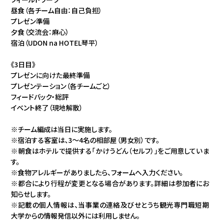
昼食（各チーム自由：自己負担）
プレゼン準備
夕食（交流会：麻心）
宿泊（UDON na HOTEL琴平）
《3日目》
プレゼンに向けた最終準備
プレゼンテーション（各チームごと）
フィードバック・総評
イベント終了（現地解散）
※チーム編成は当日に実施します。
※宿泊する客室は、3～4名の相部屋（男女別）です。
※朝食はホテルで提供する「かけうどん（セルフ）」をご用意していま
す。
※食物アレルギーがありましたら、フォームへ入力ください。
※都合により行程が変更となる場合があります。詳細は参加者にお
知らせします。
※記載の個人情報は、当事業の連絡及びせとうち観光専門職短期
大学からの情報発信以外には利用しません。