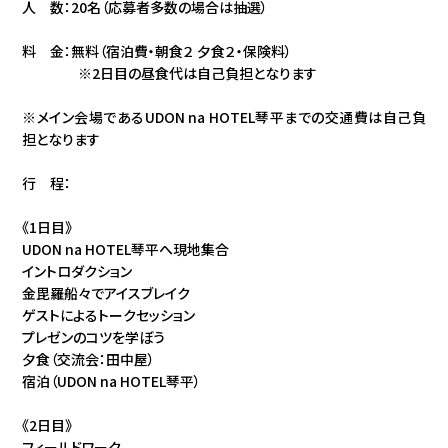
人 数：20名（応募者多数の場合は抽選）
料 金：無料（宿泊費・朝食２ 夕食２・保険料）
※2日目の昼食代は自己負担となります
※メイン会場であるUDON na HOTEL琴平までの交通費は自己負
担となります
行 程：
《1日目》
UDON na HOTEL琴平へ現地集合
イントロダクション
金毘羅船々でアイスブレイク
ゲストによるトークセッション
プレゼンのコツを学ぼう
夕食（交流会：田中屋）
宿泊（UDON na HOTEL琴平）
《2日目》
フィールドワーク