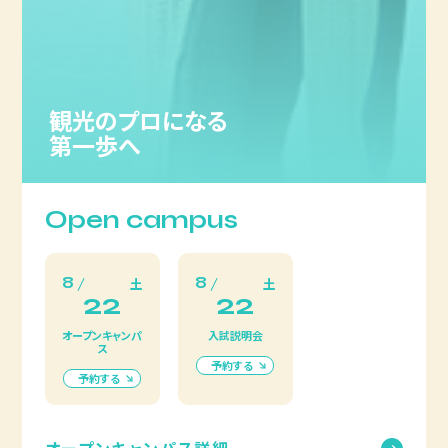
観光のプロになる
第一歩へ
Open campus
8
8
土
土
22
22
オープンキャンパ
入試説明会
ス
予約する
予約する