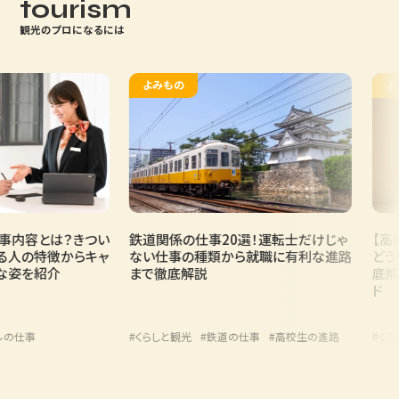
tourism
観光のプロになるには
よみもの
よみ
内容とは？きつい
鉄道関係の仕事20選！運転士だけじゃ
【高校
人の特徴からキャ
ない仕事の種類から就職に有利な進路
どうす
姿を紹介
まで徹底解説
底解説
ド
仕事
#くらしと観光
#鉄道の仕事
#高校生の進路
#くらし