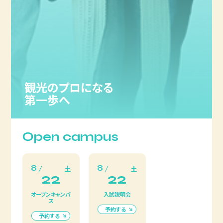
観光のプロになる
第一歩へ
Open campus
8
8
土
土
22
22
オープンキャンパ
入試説明会
ス
予約する
予約する