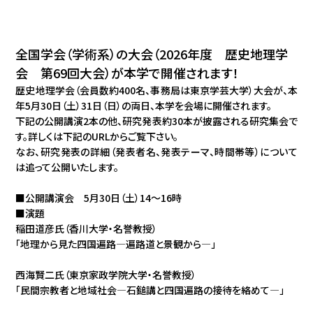
全国学会（学術系）の大会（2026年度 歴史地理学
会 第69回大会）が本学で開催されます！
歴史地理学会（会員数約400名、事務局は東京学芸大学）大会が、本
年5月30日（土）31日（日）の両日、本学を会場に開催されます。
下記の公開講演2本の他、研究発表約30本が披露される研究集会で
す。詳しくは下記のURLからご覧下さい。
なお、研究発表の詳細（発表者名、発表テーマ、時間帯等）について
は追って公開いたします。
■公開講演会 5月30日（土）14～16時
■演題
稲田道彦氏（香川大学・名誉教授）
「地理から見た四国遍路―遍路道と景観から―」
西海賢二氏（東京家政学院大学・名誉教授）
「民間宗教者と地域社会―石鎚講と四国遍路の接待を絡めて―」