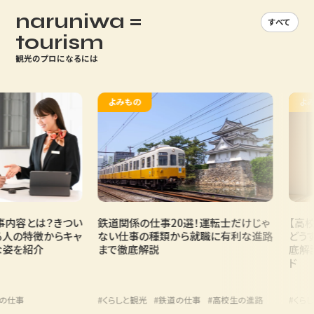
naruniwa =
すべて
tourism
観光のプロになるには
よみもの
よみも
容とは？きつい
鉄道関係の仕事20選！運転士だけじゃ
【高校生
の特徴からキャ
ない仕事の種類から就職に有利な進路
どうする
を紹介
まで徹底解説
底解説！
ド
仕事
#くらしと観光
#鉄道の仕事
#高校生の進路
#くらしと