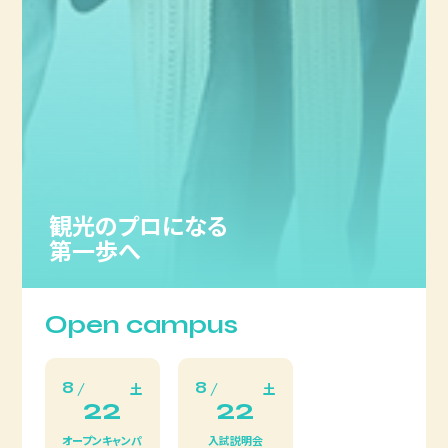
観光のプロになる
第一歩へ
Open campus
8
8
土
土
22
22
オープンキャンパ
入試説明会