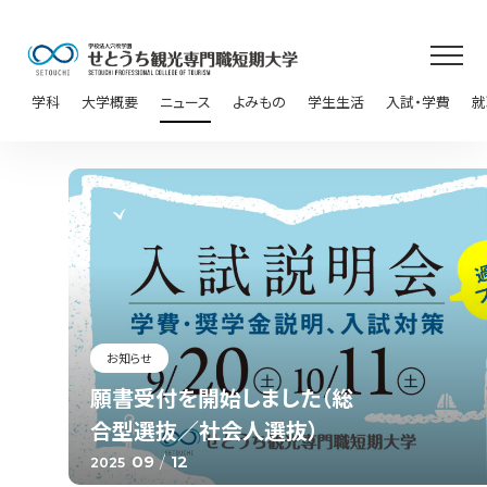
学科
大学概要
ニュース
よみもの
学生生活
入試・学費
就
お知らせ
願書受付を開始しました（総
合型選抜／社会人選抜）
09
/
12
2025