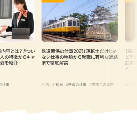
とは？きつい
鉄道関係の仕事20選！運転士だけじゃ
【高校生向
特徴からキャ
ない仕事の種類から就職に有利な進路
どうする？
紹介
まで徹底解説
底解説！将
ド
#くらしと観光
#鉄道の仕事
#高校生の進路
#くらしと観光