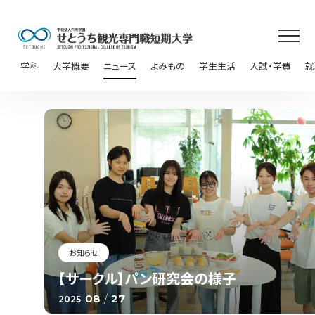
学科
大学概要
ニュース
よみもの
学生生活
入試・学費
就
お知らせ
【サークル】パン研究会の様子
08
/
27
2025