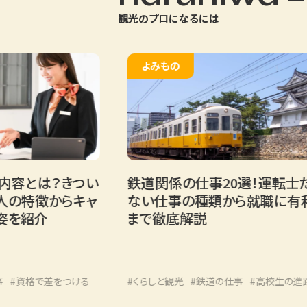
観光のプロになるには
よみもの
は？きつい
鉄道関係の仕事20選！運転士だけじゃ
徴からキャ
ない仕事の種類から就職に有利な進
介
まで徹底解説
で差をつける
#くらしと観光
#鉄道の仕事
#高校生の進路