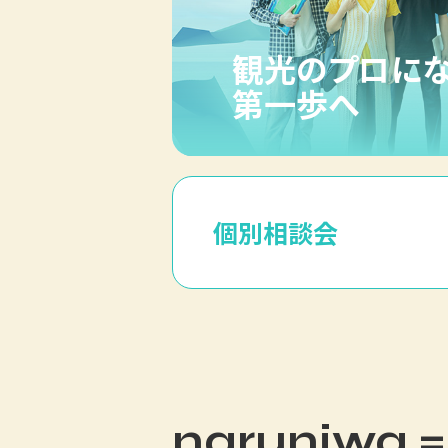
観光のプロに
第一歩へ
個別相談会
naruniwa =