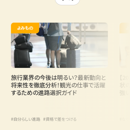
よみもの
よみもの
行業界の今後は明るい？最新動向と
【2026
来性を徹底分析！観光の仕事で活躍
状の課題と
るための進路選択ガイド
強い学び方
自分らしい進路
#資格で差をつける
#なりたい職業
高校生の進路