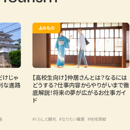
よみもの
【高校生向け】仲居さんとは？なるには
旅
路
どうする？仕事内容からやりがいまで徹
将
底解説！将来の夢が広がるお仕事ガイ
す
ド
#くらしと観光
#なりたい職業
#地域貢献
#
#