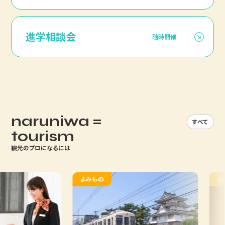
進学相談会
随時開催
naruniwa =
すべて
tourism
観光のプロになるには
よみもの
よみ