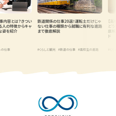
内容とは？きつい
鉄道関係の仕事20選！運転士だけじゃ
【高校
人の特徴からキャ
ない仕事の種類から就職に有利な進路
どうす
姿を紹介
まで徹底解説
底解説
ド
仕事
#くらしと観光
#鉄道の仕事
#高校生の進路
#くらし