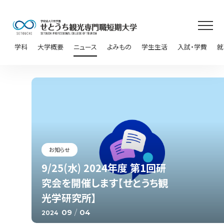
学科
大学概要
ニュース
よみもの
学生生活
入試・学費
就
お知らせ
9/25(水) 2024年度 第1回研
究会を開催します【せとうち観
光学研究所】
09
/
04
2024