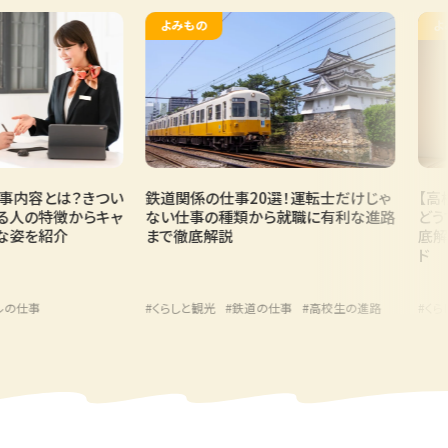
よみもの
よみ
内容とは？きつい
鉄道関係の仕事20選！運転士だけじゃ
【高校
人の特徴からキャ
ない仕事の種類から就職に有利な進路
どうす
姿を紹介
まで徹底解説
底解説
ド
の仕事
#くらしと観光
#鉄道の仕事
#高校生の進路
#くらし