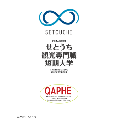
〒761-0113