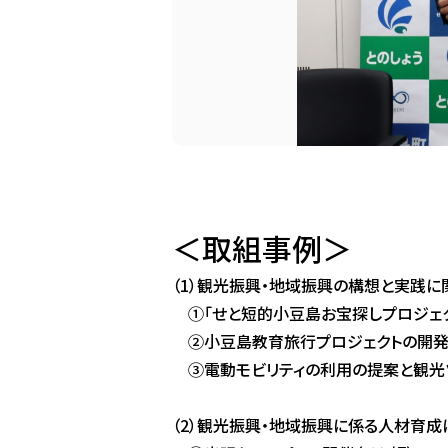
＜取組事例＞
（1）観光振興・地域振興の構想と実践に
①「
せと短的小豆島お宝探しプロジェ
②小豆島教育旅行プロジェクトの開発（
③
電動モビリティの利用の提案と観光
（2）観光振興・地域振興に係る人材育成