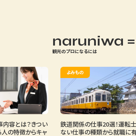
naruniwa =
観光のプロになるには
よみもの
とは？きつい
鉄道関係の仕事20選！運転士だけ
特徴からキャ
ない仕事の種類から就職に有利な