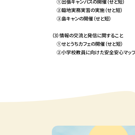
①
出張キャンパスの開催
（せと短）
②
臨地実務実習の実施
（せと短）
③
島キャンの開催
（せと短）
（3）情報の交流と発信に関すること
①
せとうちカフェの開催
（せと短）
②
小学校教員に向けた安全安心マッ