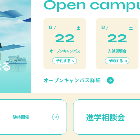
Open camp
8
8
土
土
22
22
オープンキャンパス
入試説明会
予約する
予約する
なる
オープンキャンパス詳細
進学相談会
随時開催