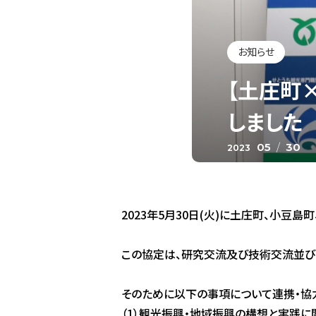
お知らせ
【土庄町
しました
05
/
30
2023
2023年5月30日(火)に土庄町、小
この協定は、研究交流及び技術交流並び
そのために以下の事項について連携・協
（1）観光振興・地域振興の構想と実践に