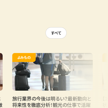
すべて
よみもの
よみも
旅行業界の今後は明るい？最新動向と
【202
将来性を徹底分析！観光の仕事で活躍
状の課