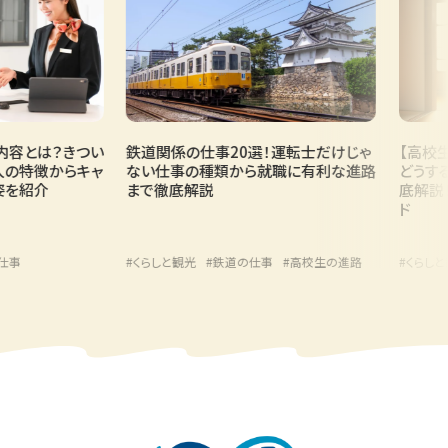
とは？きつい
鉄道関係の仕事20選！運転士だけじゃ
【高校生向
特徴からキャ
ない仕事の種類から就職に有利な進路
どうする？
紹介
まで徹底解説
底解説！将
ド
#くらしと観光
#鉄道の仕事
#高校生の進路
#くらしと観光