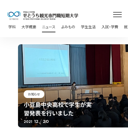
学科
大学概要
ニュース
よみもの
学生生活
入試・学費
就
お知らせ
小豆島中央高校で学生が実
習発表を行いました
12
/
20
2021