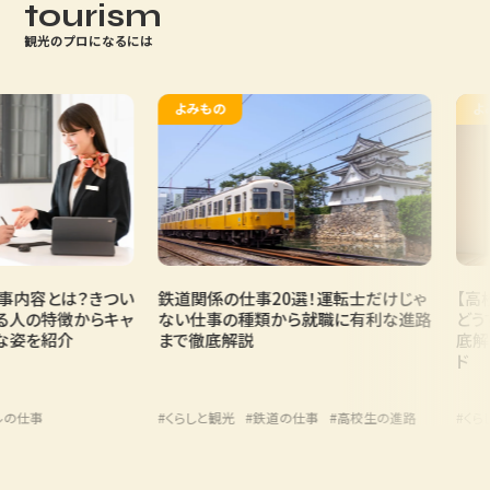
tourism
観光のプロになるには
よみもの
よみ
内容とは？きつい
鉄道関係の仕事20選！運転士だけじゃ
【高校
人の特徴からキャ
ない仕事の種類から就職に有利な進路
どうす
姿を紹介
まで徹底解説
底解説
ド
仕事
#くらしと観光
#鉄道の仕事
#高校生の進路
#くらし