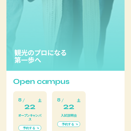
観光のプロになる
第一歩へ
Open campus
8
8
土
土
22
22
オープンキャンパ
入試説明会
ス
予約する
予約する