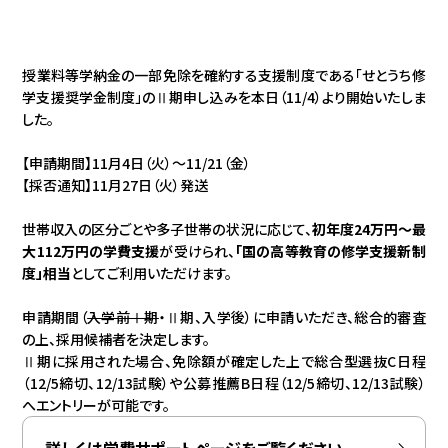
授業料等学納金の一部免除を確約する支援制度である「せとうち修
学支援奨学金制度」のⅡ期申し込みを本日（11/4）より開始いたしま
した。
【申請期間】11月4日（火）～11/21（金）
【採否通知】11月27日（火）発送
世帯収入の区分ごとや多子世帯の状況に応じて、
初年度24万円～最
大112万円の学費支援
が受けられ、
「国の高等教育の修学支援新制
度」相当
としてご利用いただけます。
申請期間（
入学前Ⅰ期
・Ⅱ期、入学後）に申請いただき、総合的審査
の上、採用候補者を決定します。
Ⅱ期に採用された場合、免除額が確定した上で総合型選抜C日程
（12/5締切、12/13試験）や公募推薦B日程（12/5締切、12/13試験）
へエントリーが可能です。