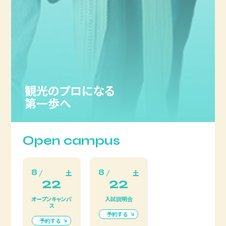
観光のプロになる
第一歩へ
Open campus
8
8
土
土
22
22
オープンキャンパ
入試説明会
ス
予約する
予約する