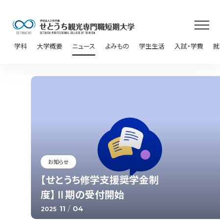
学科
大学概要
ニュース
よみもの
学生生活
入試・学費
就
お知らせ
【せとうち修学支援奨学金制
度】Ⅱ期の受付開始
11
/
04
2025