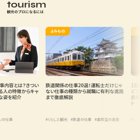
tourism
観光のプロになるには
よみもの
よみ
内容とは？きつい
鉄道関係の仕事20選！運転士だけじゃ
【高校
人の特徴からキャ
ない仕事の種類から就職に有利な進路
どうす
姿を紹介
まで徹底解説
底解説
ド
の仕事
#くらしと観光
#鉄道の仕事
#高校生の進路
#くらし