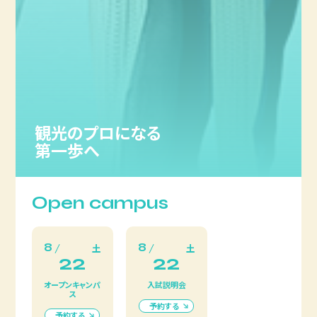
観光のプロになる
第一歩へ
Open campus
8
8
土
土
22
22
オープンキャンパ
入試説明会
ス
予約する
予約する