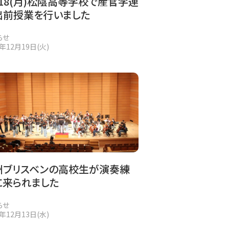
/18(月)松陰高等学校で産官学連
出前授業を行いました
らせ
3年12月19日(火)
州ブリスベンの高校生が演奏練
に来られました
らせ
3年12月13日(水)