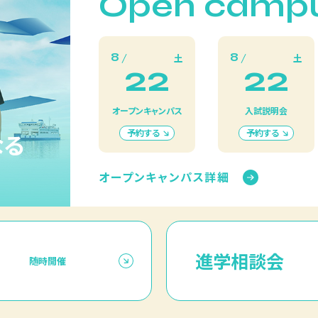
Open camp
8
8
土
土
22
22
オープンキャンパス
入試説明会
予約する
予約する
なる
オープンキャンパス詳細
進学相談会
随時開催