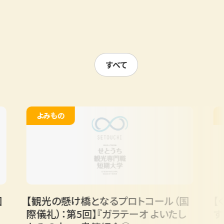
すべて
よみもの
よみも
【観光の懸け橋となるプロトコール（国
【くらし
際儀礼）：第5回】『ガラテーオ よいたし
する