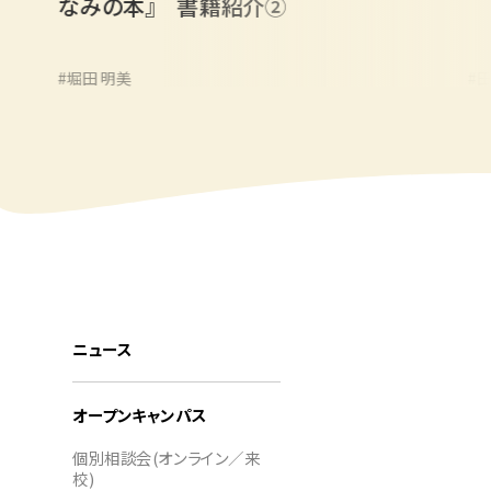
なみの本』 書籍紹介②
#堀田 明美
#田保 顕
#観光の懸け橋となるプロトコール（国際儀礼）
ニュース
オープンキャンパス
個別相談会(オンライン／来
校)