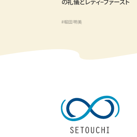
の礼儀とレディ−ファースト
#堀田 明美
#観光の懸け橋となるプロトコール（国際儀礼）