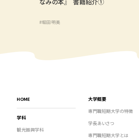
なみの本』 書籍紹介①
#堀田 明美
#観光の懸け橋となるプロトコール（国際儀礼）
HOME
大学概要
専門職短期大学の特徴
学科
学長あいさつ
観光振興学科
専門職短期大学とは