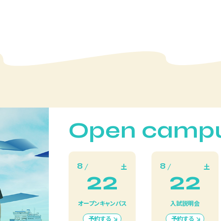
Open camp
8
8
土
土
22
22
オープンキャンパス
入試説明会
予約する
予約する