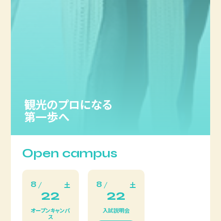
観光のプロになる
第一歩へ
Open campus
8
8
土
土
22
22
オープンキャンパ
入試説明会
ス