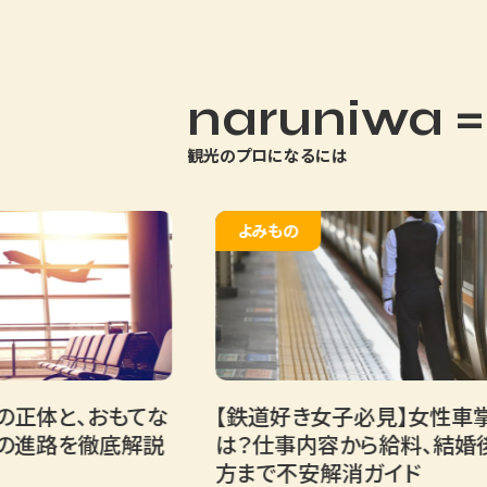
naruniwa =
観光のプロになるには
よみもの
と、おもてな
【鉄道好き女子必見】女性車掌にな
を徹底解説
は？仕事内容から給料、結婚後の働
方まで不安解消ガイド