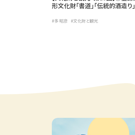
形文化財「書道」「伝統的酒造り
#多 昭彦
#文化財と観光