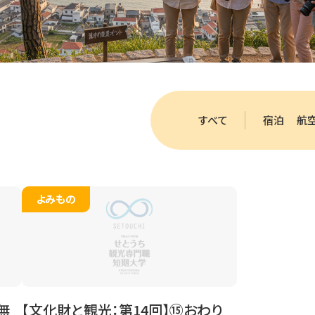
すべて
宿泊
航
よみもの
無
【文化財と観光：第14回】⑮おわり