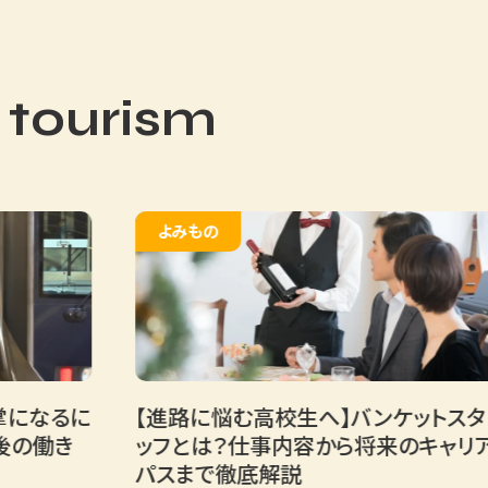
 tourism
よみもの
るに
【進路に悩む高校生へ】バンケットスタ
き
ッフとは？仕事内容から将来のキャリア
パスまで徹底解説