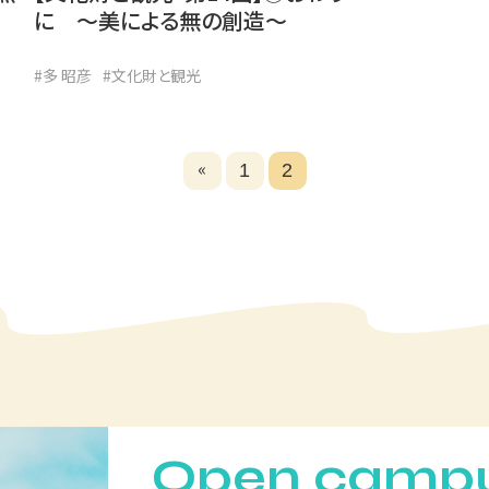
」
に ～美による無の創造～
#多 昭彦
#文化財と観光
«
1
2
Open camp