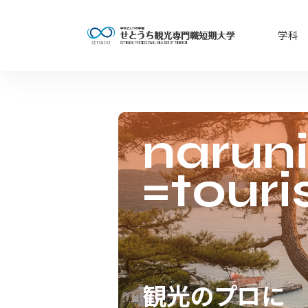
学科
narun
=tour
観光のプロに