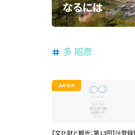
なるには
多 昭彦
#
よみもの
【文化財と観光：第13回】⑭登録