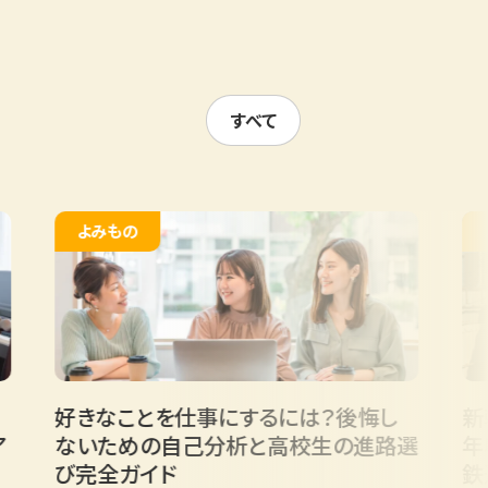
すべて
よみもの
よみもの
好きなことを仕事にするには？後悔し
新幹線の
ないための自己分析と高校生の進路選
年収や必
び完全ガイド
鉄道のプ