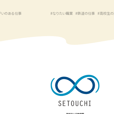
仕事
#なりたい職業
#鉄道の仕事
#高校生の進路