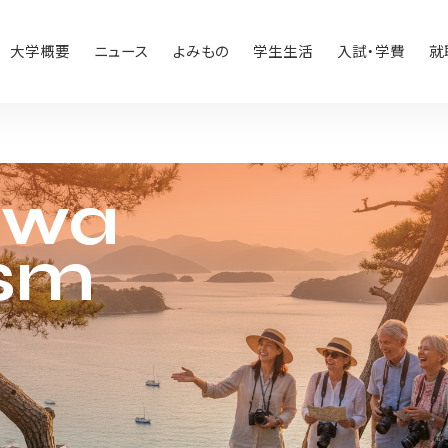
大学概要
ニュース
よみもの
学生生活
入試・学費
就
iwa
ism