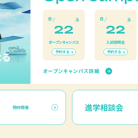
8
8
土
土
22
22
オープンキャンパス
入試説明会
予約する
予約する
なる
オープンキャンパス詳細
進学相談会
随時開催